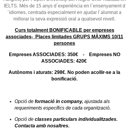
IELTS. Més de 15 anys d´experiència en l´ensenyament d
´idiomes, centrada especialment en ajudar l´alumnat a
millorar la seva expressió oral a qualsevol nivell.
Curs totalment BONIFICABLE per empreses
associades- Places limitades GRUPS MÀXIMS 10/11
persones
Empreses ASSOCIADES: 350€ - Empreses NO
ASSOCIADES: 420€
Autònoms i aturats: 298€. No poden acollir-se a la
bonificació.
Opció de
formació
in company
,
ajustada als
requeriments específics de cada organització.
Opció de
classes particulars individualitzades.
Contacta amb nosaltres.