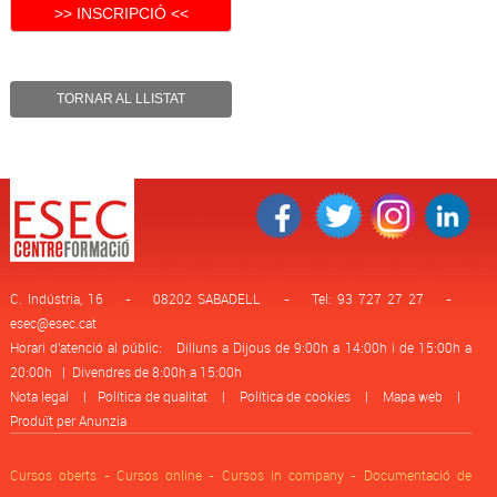
TORNAR AL LLISTAT
C. Indústria, 16 - 08202 SABADELL - Tel: 93 727 27 27 -
esec@esec.cat
Horari d'atenció al públic: Dilluns a Dijous de 9:00h a 14:00h i de 15:00h a
20:00h | Divendres de 8:00h a 15:00h
Nota legal
|
Política de qualitat
|
Política de cookies
|
Mapa web
|
Produït per Anunzia
Cursos oberts -
Cursos online -
Cursos in company -
Documentació de