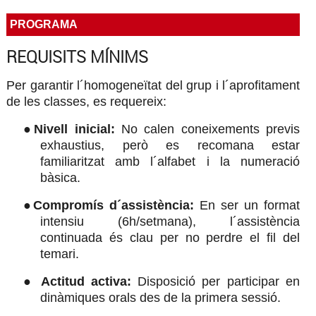
PROGRAMA
REQUISITS MÍNIMS
Per garantir l´homogeneïtat del grup i l´aprofitament
de les classes, es requereix:
●
Nivell inicial:
No calen coneixements previs
exhaustius, però es recomana estar
familiaritzat amb l´alfabet i la numeració
bàsica.
●
C
ompromís d´assistència:
En ser un format
intensiu (6h/setmana), l´assistència
continuada és clau per no perdre el fil del
temari.
●
Actitud activa:
Disposició per participar en
dinàmiques orals des de la primera sessió.