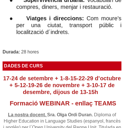
compres, diners, menjar i restauració.
●
Viatges i direccions:
Com moure’s
per una ciutat, transport públic i
localització d´indrets.
Durada:
28 hores
DADES DE CURS
17-24 de setembre + 1-8-15-22-29 d’octubre
+ 5-12-19-26 de novembre + 3-10-17 de
desembre, dijous de 13-15h
Formació WEBINAR - enllaç TEAMS
La nostra docent.
Sra. Olga Ordi Duran.
Diploma of
Higher Education in Language Studies (espanyol, francès
i anglès) per l´Open University del Regne Unit. Titulada en