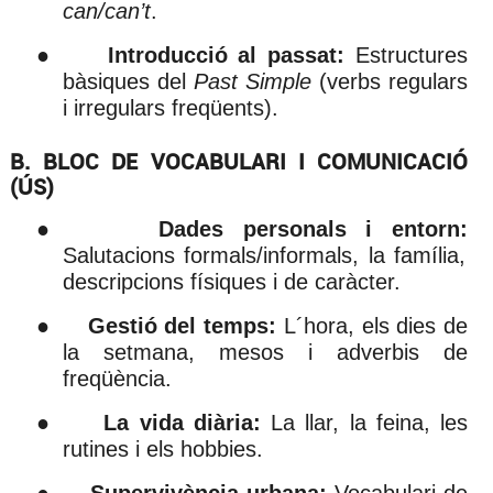
can/can’t
.
●
Introducció al passat:
Estructures
bàsiques del
Past Simple
(verbs regulars
i irregulars freqüents).
B. BLOC DE VOCABULARI I COMUNICACIÓ
(ÚS)
●
Dades personals i entorn:
Salutacions formals/informals, la família,
descripcions físiques i de caràcter.
●
Gestió del temps:
L´hora, els dies de
la setmana, mesos i adverbis de
freqüència.
●
La vida diària:
La llar, la feina, les
rutines i els hobbies.
●
Supervivència urbana:
Vocabulari de