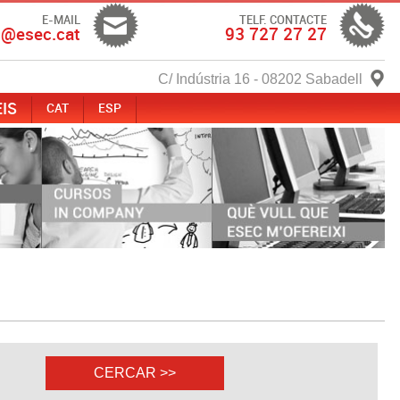
E-MAIL
TELF. CONTACTE
c@esec.cat
93 727 27 27
C/ Indústria 16 - 08202 Sabadell
IS
CAT
ESP