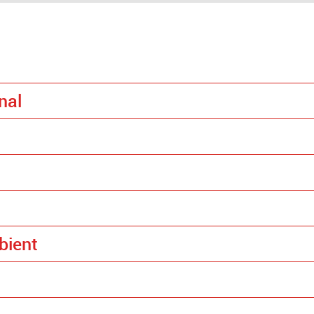
nal
bient