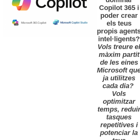
Copilot 365 i
poder crear
els teus
propis agent
intel·ligents?
Vols treure e
màxim partit
de les eines
Microsoft qu
ja utilitzes
cada dia?
Vols
optimitzar
temps, redui
tasques
repetitives i
potenciar la