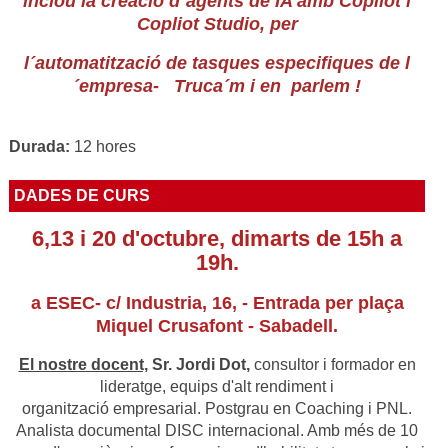
inclou la creació d´agents de IA amb Copilot i
Copliot Studio, per
l´automatització de tasques especifiques de l
´empresa- Truca´m i en parlem !
Durada:
12 hores
DADES DE CURS
6,13 i 20 d'octubre, dimarts de 15h a
19h.
a ESEC- c/ Industria, 16, - Entrada per plaça
Miquel Crusafont - Sabadell.
El nostre docent,
Sr. Jordi Dot,
consultor i formador en
lideratge, equips d'alt rendiment i
organització empresarial. Postgrau en Coaching i PNL.
Analista documental DISC internacional. Amb més de 10