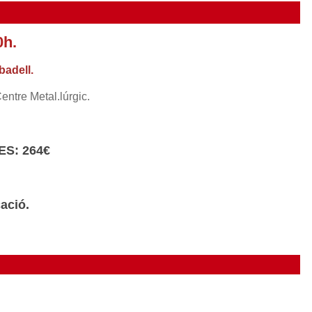
0h.
badell.
ntre Metal.lúrgic.
ES: 264€
ació.