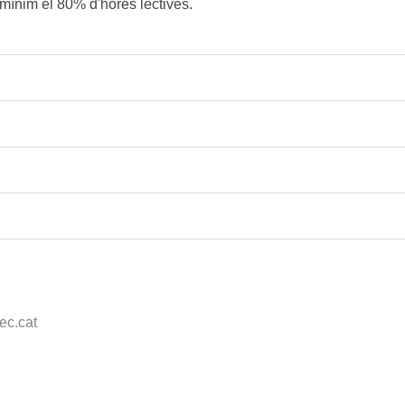
a mínim el 80% d'hores lectives.
c.cat