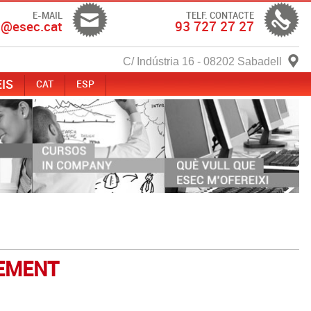
E-MAIL
TELF. CONTACTE
c@esec.cat
93 727 27 27
C/ Indústria 16 - 08202 Sabadell
IS
CAT
ESP
XEMENT