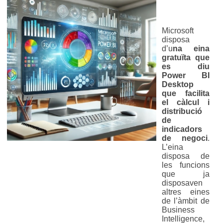
Microsoft
disposa
d’u
na eina
gratuïta que
es diu
Power BI
Desktop
que facilita
el càlcul i
distribució
de
indicadors
de negoci
.
L’eina
disposa de
les funcions
que ja
disposaven
altres eines
de l’àmbit de
Business
Intelligence,