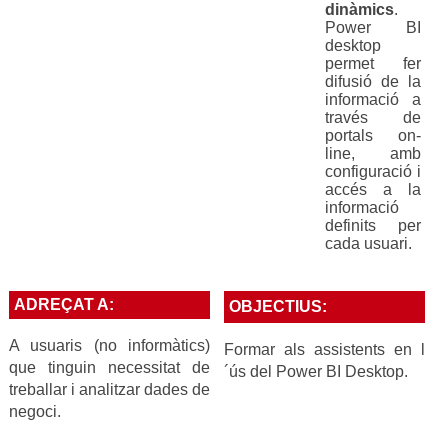
dinàmics
.
Power BI
desktop
permet fer
difusió de la
informació a
través de
portals on-
line, amb
configuració i
accés a la
informació
definits per
cada usuari.
ADREÇAT A:
OBJECTIUS:
A usuaris (no informàtics)
Formar als assistents en l
que tinguin necessitat de
´ús del Power BI Desktop.
treballar i analitzar dades de
negoci.