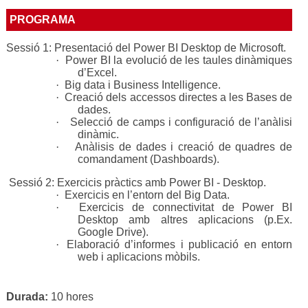
PROGRAMA
Sessió 1: Presentació del Power BI Desktop de Microsoft.
·
Power BI la evolució de les taules dinàmiques
d’Excel.
·
Big data i Business Intelligence.
·
Creació dels accessos directes a les Bases de
dades.
·
Selecció de camps i configuració de l’anàlisi
dinàmic.
·
Anàlisis de dades i creació de quadres de
comandament (Dashboards).
Sessió 2: Exercicis pràctics amb Power BI - Desktop.
·
Exercicis en l’entorn del Big Data.
·
Exercicis de connectivitat de Power BI
Desktop amb altres aplicacions (p.Ex.
Google Drive).
·
Elaboració d’informes i publicació en entorn
web i aplicacions mòbils.
Durada:
10 hores