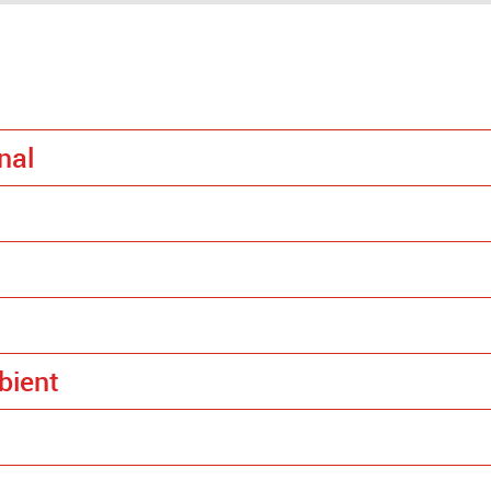
nal
bient