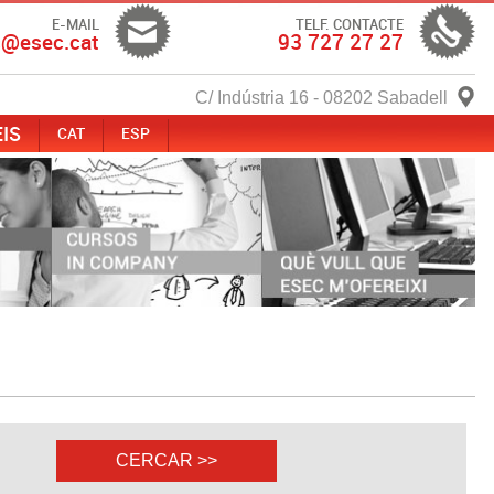
E-MAIL
TELF. CONTACTE
c@esec.cat
93 727 27 27
C/ Indústria 16 - 08202 Sabadell
IS
CAT
ESP