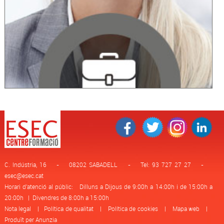
C. Indústria, 16 - 08202 SABADELL - Tel: 93 727 27 27 -
esec@esec.cat
Horari d'atenció al públic: Dilluns a Dijous de 9:00h a 14:00h i de 15:00h a
20:00h | Divendres de 8:00h a 15:00h
Nota legal
|
Política de qualitat
|
Política de cookies
|
Mapa web
|
Produït per Anunzia