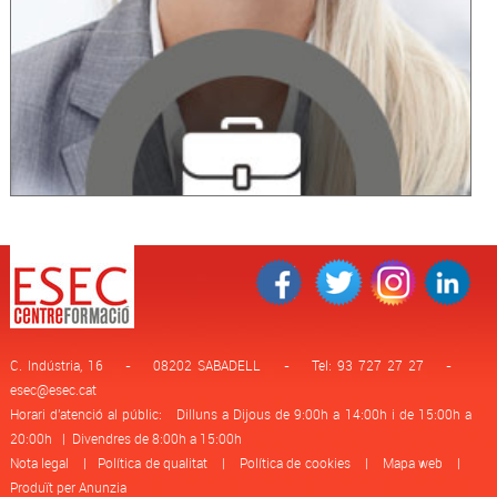
C. Indústria, 16 - 08202 SABADELL - Tel: 93 727 27 27 -
esec@esec.cat
Horari d'atenció al públic: Dilluns a Dijous de 9:00h a 14:00h i de 15:00h a
20:00h | Divendres de 8:00h a 15:00h
Nota legal
|
Política de qualitat
|
Política de cookies
|
Mapa web
|
Produït per Anunzia