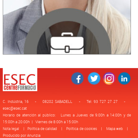
C. Indústria, 16 - 08202 SABADELL - Tel: 93 727 27 27 -
esec@esec.cat
Horario de atención al público: Lunes a Jueves de 9:00h a 14:00h y de
15:00h a 20:00h | Viernes de 8:00h a 15:00h
Nota legal
|
Política de calidad
|
Política de cookies
|
Mapa web
|
Producido por Anunzia