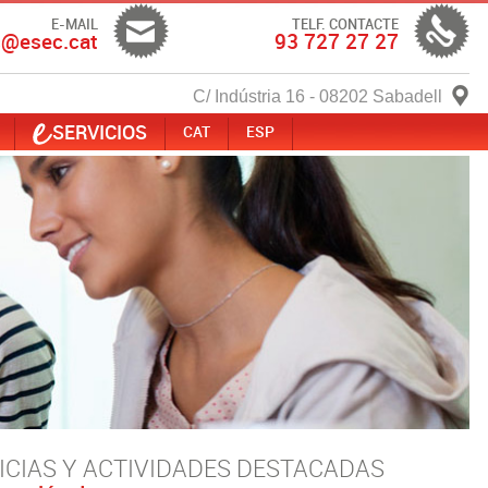
E-MAIL
TELF. CONTACTE
c@esec.cat
93 727 27 27
C/ Indústria 16 - 08202 Sabadell
SERVICIOS
CAT
ESP
ICIAS Y ACTIVIDADES DESTACADAS