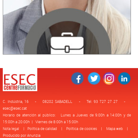
C. Indústria, 16 - 08202 SABADELL - Tel: 93 727 27 27 -
esec@esec.cat
Horario de atención al público: Lunes a Jueves de 9:00h a 14:00h y de
15:00h a 20:00h | Viernes de 8:00h a 15:00h
Nota legal
|
Política de calidad
|
Política de cookies
|
Mapa web
|
Producido por Anunzia