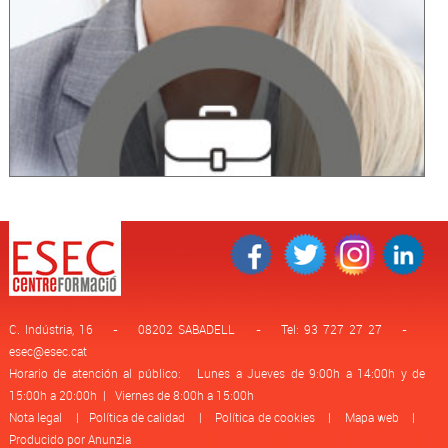
C. Indústria, 16 - 08202 SABADELL - Tel: 93 727 27 27 -
esec@esec.cat
Horario de atención al público: Lunes a Jueves de 9:00h a 14:00h y de
15:00h a 20:00h | Viernes de 8:00h a 15:00h
Nota legal
|
Política de calidad
|
Política de cookies
|
Mapa web
|
Producido por Anunzia